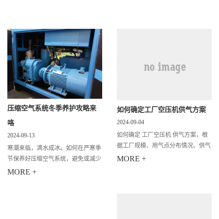
机的正常运行和使用寿命具有重要影
无油空压机是一种、环保的空气压缩
响。 螺杆式空压机是一种常见的工
设
业设备
压缩空气系统冬季养护攻略来
如何确定工厂空压机供气方案
2024-09-04
咯
如何确定 工厂空压机 供气方案，根
2024-09-13
据工厂规模、用气点分布情况、供气
寒潮来临，滴水成冰。如何在严寒季
压力等级以及要求供应的压缩空气品
MORE +
节保养好压缩空气系统，避免或减少
质等因素，经过综合考虑和技术经济
由于低温对压缩机及其系统造成的不
MORE +
条件比较后确定。一般有以下6种供
利影响？请收下来自格素空压机品牌
气方
的暖心专业关爱，让我们成为您寒冬
的