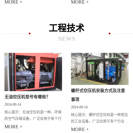
有员工1000多人，车间和住宿环境良
200多名员工澡堂冲凉，据我司工程
MORE +
MORE +
好，均为无尘、恒温车间，宿舍配有
师到场了解到： （1）锅炉全天处于
空调、网络、免费WIFI，全天24小时
满负荷工作，每年燃气费用超过70多
热水供
万元。
工程技术
NEWS
螺杆式空压机安装方式及注意
无油空压机型号有哪些？
事项
2024-09-14
2024-09-14
核心提示：无油空压机是一种、环保
核心提示：螺杆式空压机是一种常见
的空气压缩设备，广泛应用于各个行
的工业设备，广泛应用于各个行业
业。它不仅能够提供稳定的气源，还
MORE +
中。正确的安装方式对于螺杆式空压
MORE +
能够避免油污染对产品质量的影响。