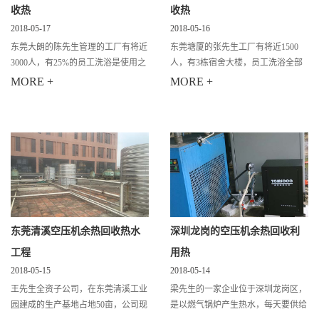
收热
收热
2018-05-17
2018-05-16
东莞大朗的陈先生管理的工厂有将近
东莞塘厦的张先生工厂有将近1500
3000人，有25%的员工洗浴是使用之
人，有3栋宿舍大楼，员工洗浴全部
前我们改造的空压机热水，其他的是
是用电的，他家员工的电加热水一年
MORE +
MORE +
用电烧水，他家是一家五金厂，后来
下来的电费非常的高。 原来烧水成
又购置了几台空压机，但是将近一年
本：1500个员工 估算需要用热水30
的时间
吨/天 30个6千
东莞清溪空压机余热回收热水
深圳龙岗的空压机余热回收利
工程
用热
2018-05-15
2018-05-14
王先生全资子公司，在东莞清溪工业
梁先生的一家企业位于深圳龙岗区，
园建成的生产基地占地50亩，公司现
是以燃气锅炉产生热水，每天要供给