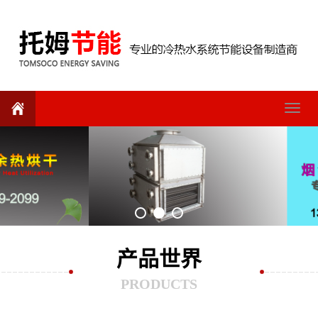
Toggle
navigat
产品世界
PRODUCTS