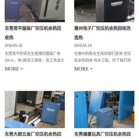
东莞常平服装厂空压机余热回
惠州电子厂空压机余热回收改
收热
造热
2018-05-18
2018-05-18
东莞常平的梁先生管理的服装厂有
在惠州的陈先生找到我们咨询 空压
200人，有2栋员工宿舍，员工洗浴之
机余热回收 热水工程，约了我们到
前是用烟气锅炉的，但是后来因为东
现场看他们厂房的环境，他家是做电
MORE +
MORE +
莞政府要进行工业改革，不可以企业
子产品的，有员工300人左右，有宿
烧锅炉，因为烧锅炉会污染空气，所
舍楼3栋，目前陈先生的员工生活上
以他找
用的热水
东莞大朗五金厂空压机余热回
东莞塘厦玩具厂空压机余热回