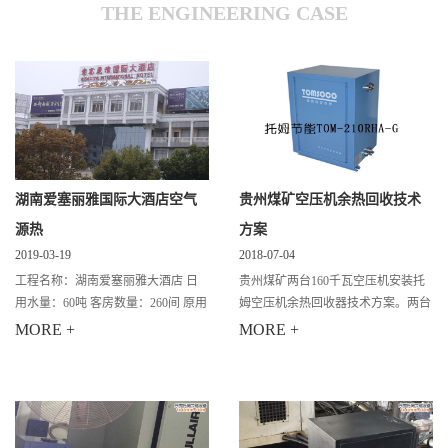
THE ENGINEERING CASE
湖南爱塞丽雅国际大酒店空气
贵州煤矿空压机余热回收技术
源热
方案
2019-03-19
2018-07-04
工程名称：湖南爱塞丽雅大酒店 日
贵州煤矿两台160千瓦空压机安装托
用水量：60吨 客房数量：260间 原用
姆空压机余热回收器技术方案。两台
设备：燃煤锅炉 设备配置：空气源
设备24小时不间断运行，作用：充分
MORE +
MORE +
主机10HP*6台+10吨保温水箱6个。
利用运用起来供员工洗澡用水。 参
施工时间：2009年 工程情况：原有
数：两台160KW空压机 人数：300
机组30HP，水箱
人，每人日用