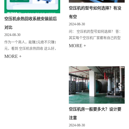
空压机的型号如何选择？有没
有空
空压机余热回收系统安装前后
2024-08-30
对比
问： 空压机的型号如何选择？ 答：
2024-08-30
其实每个空压机厂家都有自己的型
作为一个商人，能赚2元绝不只赚1
号，所以在购买空压机时要根据您的
MORE +
元，看到 空压机余热回收 这么好，
需求进行相应的配置。你如果是采
不仅能帮他们节省电费，还帮他们成
MORE +
购，那么提出你的要求，比如需要的
功赢得员工的心，何乐而不为呢。今
压力、
天我们以中山开发区某企业空压机余
热回收
空压机房一般要多大？设计要
注意
2024-08-30