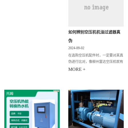
如何辨别空压机机油过滤器真
伪
2024-09-02
在选购空压机配件时，一定要对其真
伪进行比对，像柳州富达空压机就有
专门的 空压机防伪标识 ，今天顺力
MORE +
小编对空压机机油过滤器也进行一些
分析。 机油过滤器是空压机上面价
值最