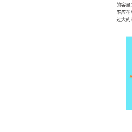
的容量
率应在
过大的