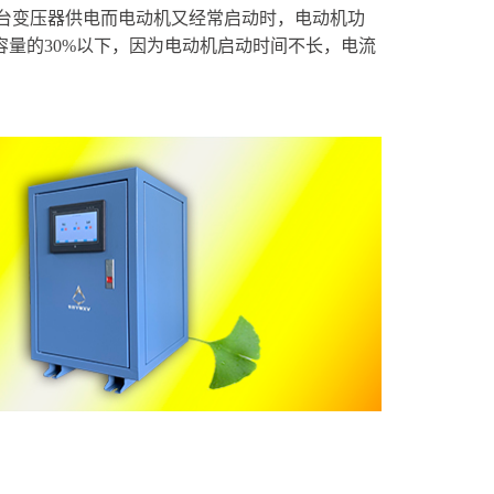
台变压器供电而电动机又经常启动时，电动机功
容量的30%以下，因为电动机启动时间不长，电流