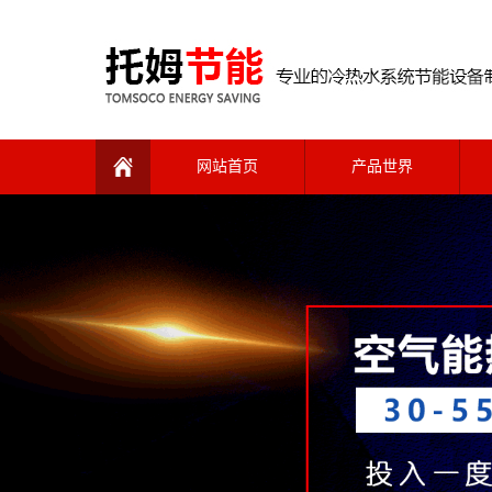
网站首页
产品世界