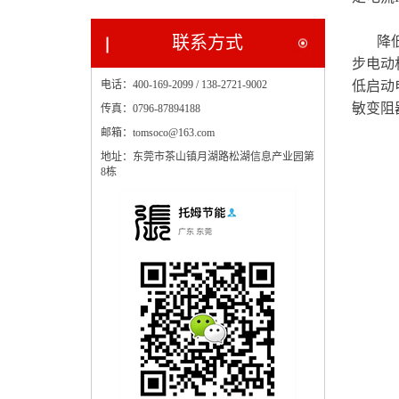
联系方式
降低启
步电动
电话：400-169-2099 / 138-2721-9002
低启动
敏变阻
传真：0796-87894188
邮箱：tomsoco@163.com
地址：东莞市茶山镇月湖路松湖信息产业园第
8栋