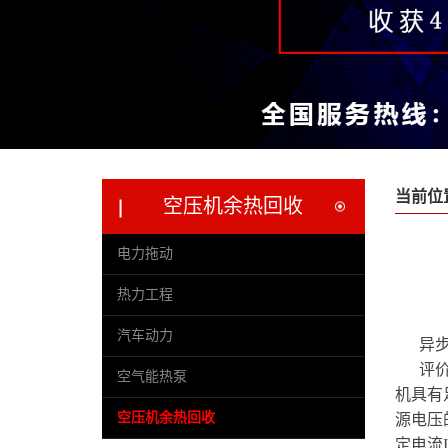
当前位
空压机余热回收
电力拖动
热力工程
汽车动力
异步
评价电
空气能热泵
机具有
空压机余热回收
源电压
定电流I